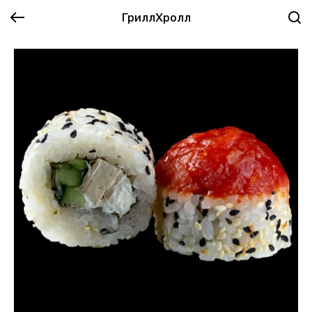
ГриллХролл