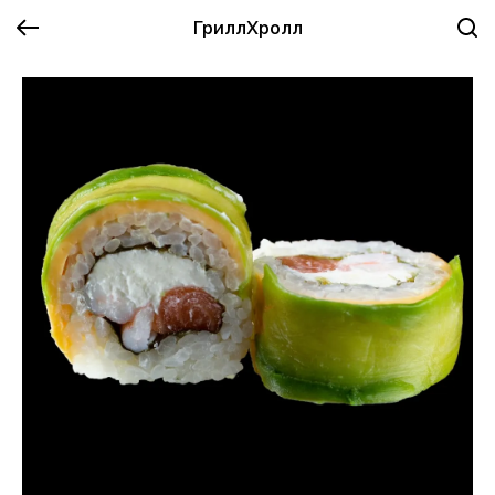
ГриллХролл