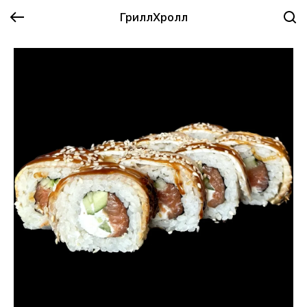
ГриллХролл