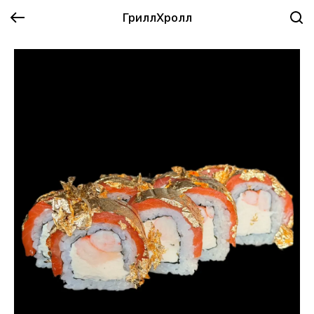
ГриллХролл