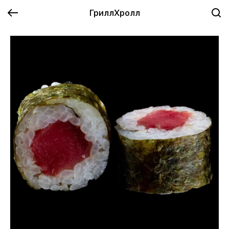
ГриллХролл