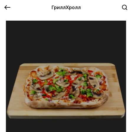
ГриллХролл