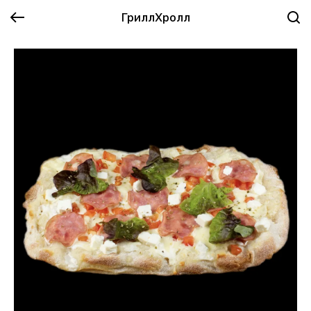
ГриллХролл