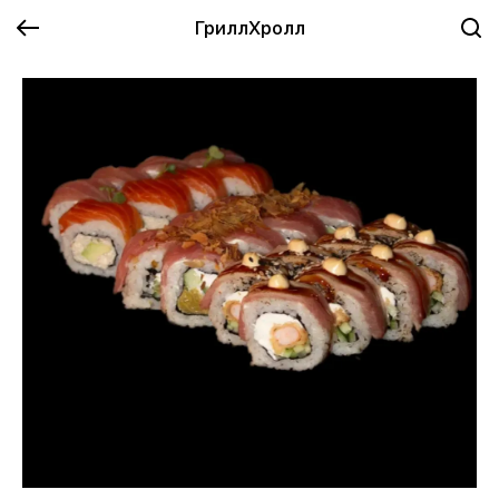
ГриллХролл