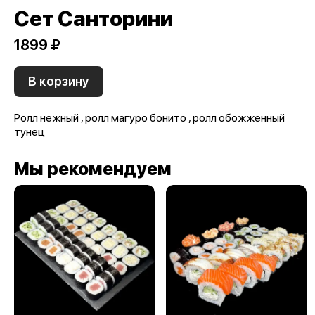
Сет Санторини
1899 ₽
В корзину
Ролл нежный , ролл магуро бонито , ролл обожженный
тунец
Мы рекомендуем