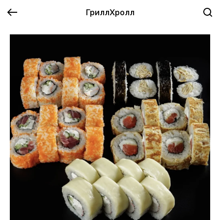
ГриллХролл