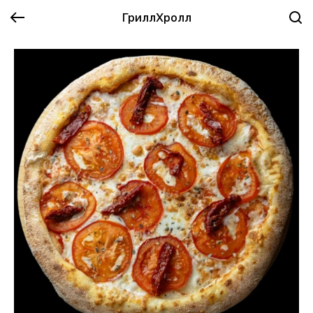
ГриллХролл