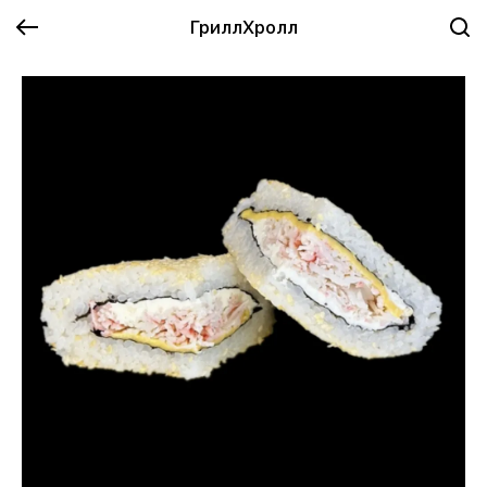
ГриллХролл