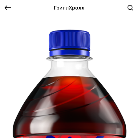
ГриллХролл